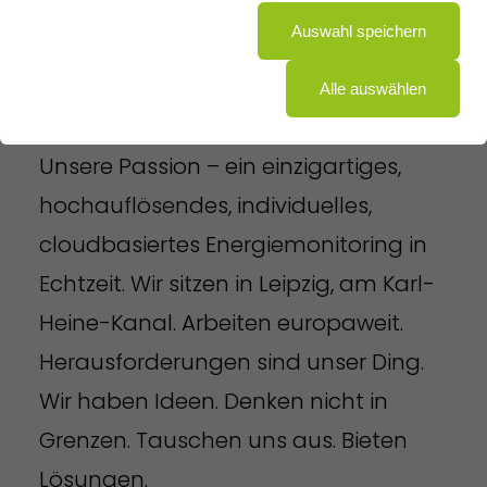
Auswahl speichern
Alle auswählen
Wir sind ein Scale-up –
cenero.one.
Unsere Passion – ein einzigartiges,
hochauflösendes, individuelles,
cloudbasiertes Energiemonitoring in
Echtzeit. Wir sitzen in Leipzig, am Karl-
Heine-Kanal. Arbeiten europaweit.
Herausforderungen sind unser Ding.
Wir haben Ideen. Denken nicht in
Grenzen. Tauschen uns aus. Bieten
Lösungen.