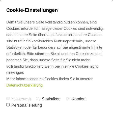
Cookie-Einstellungen
ZURÜCK
Damit Sie unsere Seite vollständig nutzen können, sind
Übergabeprotokoll
Cookies erforderlich. Einige dieser Cookies sind notwendig,
damit unsere Seite überhaupt funktioniert, andere Cookies
für
sind nur für ein komfortables Nutzungserlebnis, unsere
Zählertausch
Statistiken oder für besonders auf Sie abgestimmte Inhalte
erforderlich. Bitte stimmen Sie all unseren Cookies zu und
Zählertyp*
beachten Sie, dass unsere Seite für Sie nicht mehr
Stromzähler
vollständig funktioniert, wenn Sie in einige Cookies nicht
einwilligen.
Objekt*
Mehr Informationen zu Cookies finden Sie in unserer
Datenschutzerklärung
.
Notwendig
Statistiken
Komfort
Haus / Gebäude*
Personalisierung