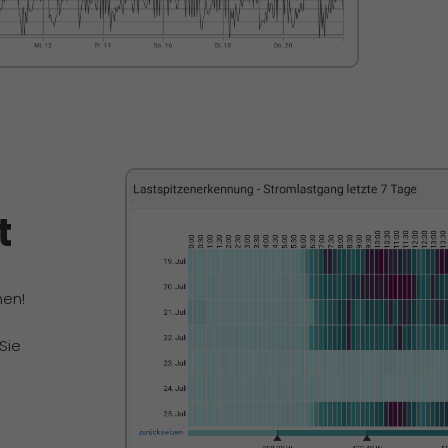
t
nen!
Sie