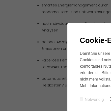
smartes Energiemanagement durch
moderne Hard- und Softwarelösunge
hochindividualisierbare Dashboards u
Analysen
Cookie-E
ad hoc-Anzeige von Verbräuchen,
Emissionen und Energiekosten
Damit Sie unsere 
kabellose Fernauslesung, möglich dur
Cookies sind notw
LoRaWAN-Technologie
komfortables Nutz
erforderlich. Bit
automatisiertes Verbrauchsreporting
nicht mehr vollstä
HeizkostenV und FFVAV
Mehr Informatione
Notwendig