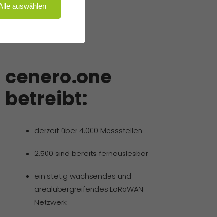
Alle auswählen
cenero.one
betreibt:
derzeit über 4.000 Messstellen
2.500 sind bereits fernauslesbar
ein stetig wachsendes und
arealübergreifendes LoRaWAN-
Netzwerk